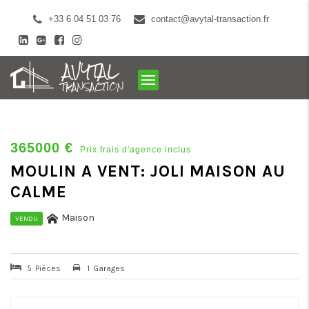
+33 6 04 51 03 76
contact@avytal-transaction.fr
365000 €
Prix frais d'agence inclus
MOULIN A VENT: JOLI MAISON AU
CALME
Maison
VENDU
5
Piéces
1
Garages