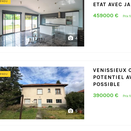
ENDU
ETAT AVEC J
459000 €
Prix 
4
VENISSIEUX 
ENDU
POTENTIEL 
POSSIBLE
390000 €
Prix 
5