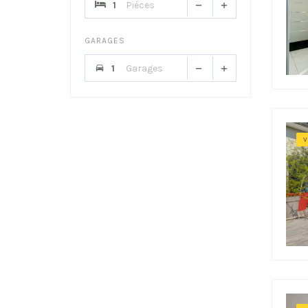
Piéces
GARAGES
Garages
V