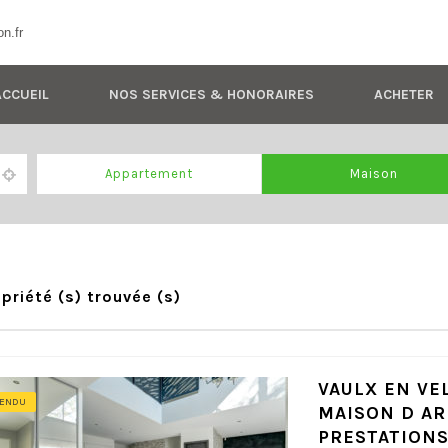
n.fr
ACCUEIL
NOS SERVICES & HONORAIRES
ACHETER
Appartement
Maison
priété (s) trouvée (s)
VAULX EN VE
ENDU
MAISON D AR
PRESTATION