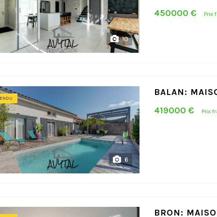
450000 €
Prix 
10
BALAN: MAIS
ENDU
419000 €
Prix f
6
BRON: MAISO