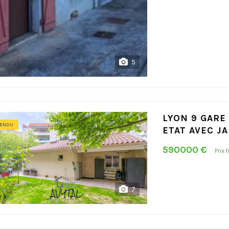
5
LYON 9 GARE 
ENDU
ETAT AVEC J
590000 €
Prix 
7