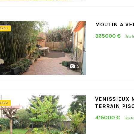
MOULIN A VE
ENDU
365000 €
Prix 
5
VENISSIEUX 
ENDU
TERRAIN PIS
415000 €
Prix f