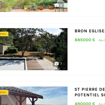
6
BRON EGLISE
ENDU
885000 €
Prix 
7
ST PIERRE D
ENDU
POTENTIEL S
490000 €
Prix 