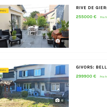
RIVE DE GIE
ENDU
255000 €
Prix 
6
GIVORS: BEL
ENDU
299900 €
Prix 
8