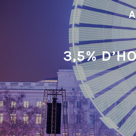
A
3,5% D’H