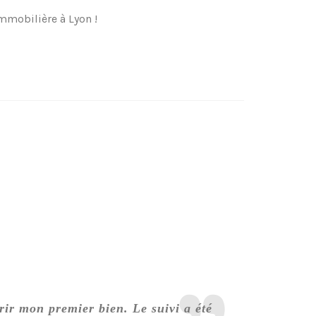
mmobilière à Lyon !
rir mon premier bien. Le suivi a été
« L’efficaci