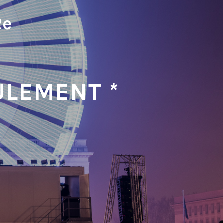
2e
s
ULEMENT *