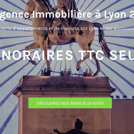
gence Immobilière à Lyon 
Vente d’appartements et de maisons sur Lyon et ses alentour
ONORAIRES TTC SE
DÉCOUVREZ NOS BIENS À LA VENTE